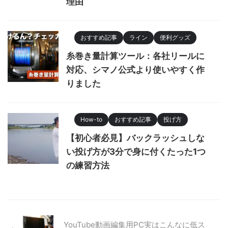
理由
おすすめ記事
ライン
便利グッズ
糸巻き量計算ツール：各社リールに
対応、シマノ公式より使いやすく作
りました
How-to
おすすめ記事
投げ方
【初心者必見】バックラッシュしな
い投げ方が3分で身に付くたった1つ
の練習方法
YouTube動画編集用PC実はこんなに低ス