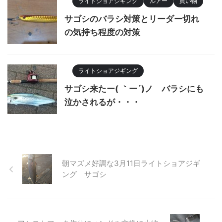
ライトショアジギング
ルアー
買い物
サゴシのバラシ対策とリーダー切れ
の気持ち程度の対策
ライトショアジギング
サゴシ来たー( ｀ー´)ノ バラシにも
泣かされるが・・・
朝マズメ好調な3月11日ライトショアジギ
ング サゴシ