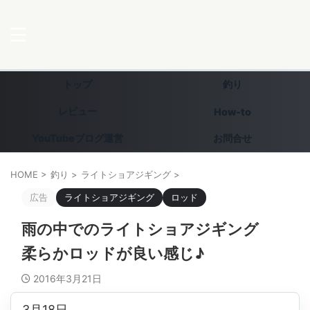
トップ
釣り
レビュー
How-to
YouTubeブログ運営
お問合せ
HOME
>
釣り
>
ライトショアジギング
>
広告
ライトショアジギング
ロッド
雨の中でのライトショアジギング
柔らかロッドが良い感じ♪
2016年3月21日
3月18日