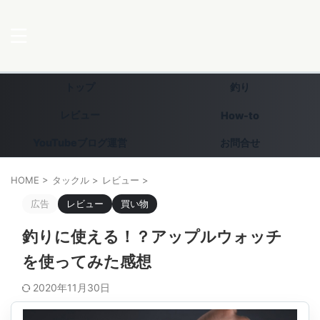
トップ
釣り
レビュー
How-to
YouTubeブログ運営
お問合せ
HOME
>
タックル
>
レビュー
>
広告
レビュー
買い物
釣りに使える！？アップルウォッチ
を使ってみた感想
2020年11月30日