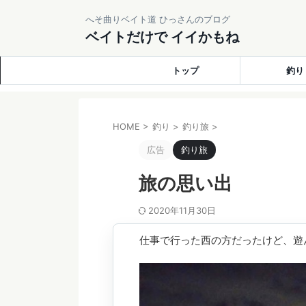
へそ曲りベイト道 ひっさんのブログ
ベイトだけで イイかもね
トップ
釣り
HOME
>
釣り
>
釣り旅
>
広告
釣り旅
旅の思い出
2020年11月30日
仕事で行った西の方だったけど、遊