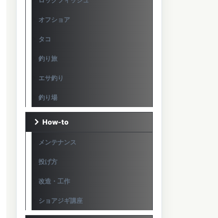
ロックフィッシュ
オフショア
タコ
釣り旅
エサ釣り
釣り場
How-to
メンテナンス
投げ方
改造・工作
ショアジギ講座