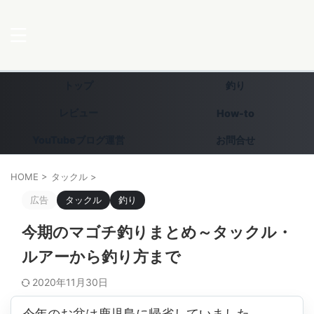
トップ
釣り
レビュー
How-to
YouTubeブログ運営
お問合せ
HOME
>
タックル
>
広告
タックル
釣り
今期のマゴチ釣りまとめ～タックル・
ルアーから釣り方まで
2020年11月30日
今年のお盆は鹿児島に帰省していました。