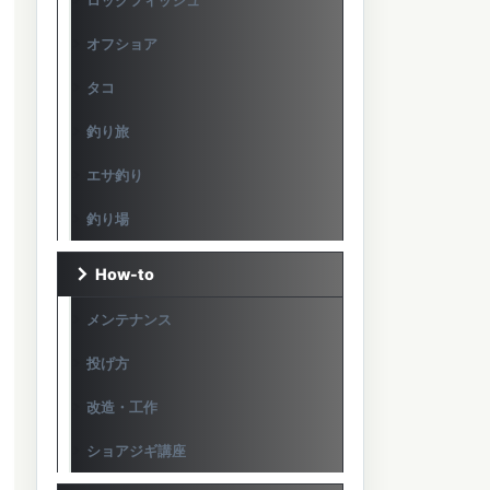
ロックフィッシュ
オフショア
タコ
釣り旅
エサ釣り
釣り場
How-to
メンテナンス
投げ方
改造・工作
ショアジギ講座