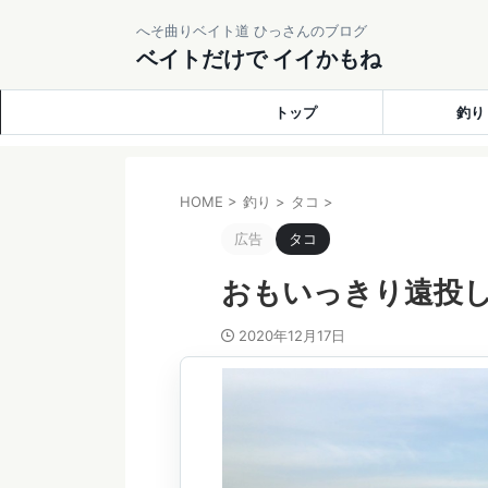
へそ曲りベイト道 ひっさんのブログ
ベイトだけで イイかもね
トップ
釣り
HOME
>
釣り
>
タコ
>
広告
タコ
おもいっきり遠投
2020年12月17日