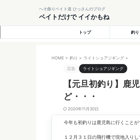
へそ曲りベイト道 ひっさんのブログ
ベイトだけで イイかもね
トップ
釣り
HOME
>
釣り
>
ライトショアジギング
>
広告
ライトショアジギング
【元旦初釣り】鹿
ど・・・
2020年11月30日
今年も初釣りは鹿児島に行くことが
１２月３１日の飛行機で現地入りし