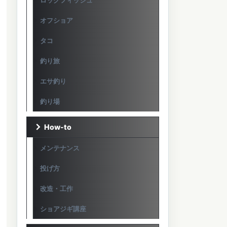
ロックフィッシュ
オフショア
タコ
釣り旅
エサ釣り
釣り場
How-to
メンテナンス
投げ方
改造・工作
ショアジギ講座