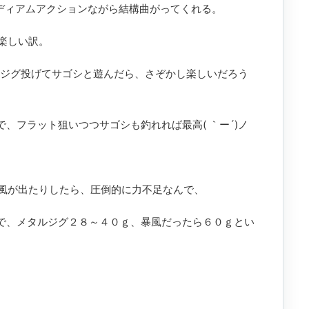
ミディアムアクションながら結構曲がってくれる。
楽しい訳。
ルジグ投げてサゴシと遊んだら、さぞかし楽しいだろう
、フラット狙いつつサゴシも釣れれば最高( ｀ー´)ノ
風が出たりしたら、圧倒的に力不足なんで、
.5号で、メタルジグ２８～４０ｇ、暴風だったら６０ｇとい