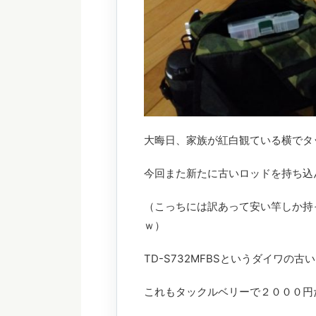
大晦日、家族が紅白観ている横でタ
今回また新たに古いロッドを持ち込
（こっちには訳あって安い竿しか持
ｗ）
TD-S732MFBSというダイワの
これもタックルベリーで２０００円