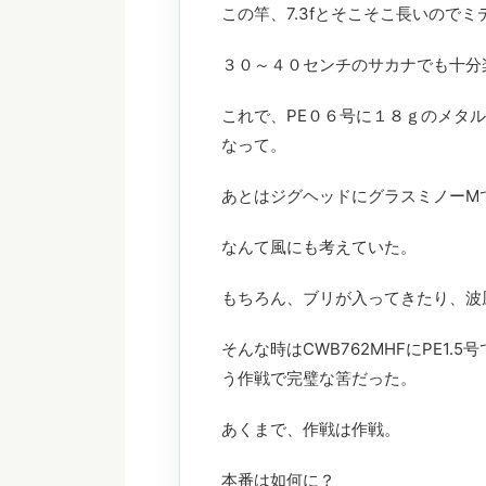
この竿、7.3fとそこそこ長いので
３０～４０センチのサカナでも十分
これで、PE０６号に１８ｇのメタ
なって。
あとはジグヘッドにグラスミノーMで
なんて風にも考えていた。
もちろん、ブリが入ってきたり、波
そんな時はCWB762MHFにPE1
う作戦で完璧な筈だった。
あくまで、作戦は作戦。
本番は如何に？