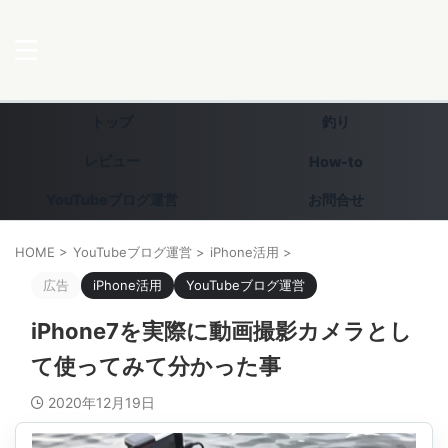
トップ
釣り
レビュー
How-to
YouTubeブログ運営
お問合せ
HOME
>
YouTubeブログ運営
>
iPhone活用
>
広告
iPhone活用
YouTubeブログ運営
iPhone7を実際に動画撮影カメラとし
て使ってみて分かった事
2020年12月19日