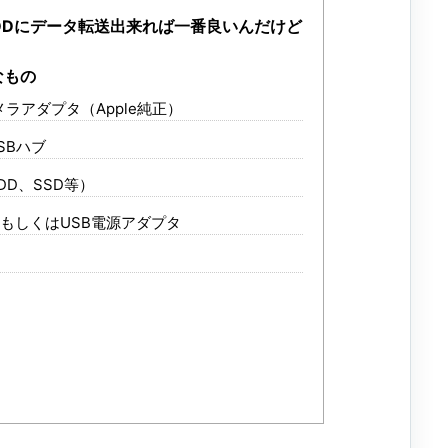
接HDDにデータ転送出来れば一番良いんだけど
なもの
B3カメラアダプタ（Apple純正）
SBハブ
D、SSD等）
もしくはUSB電源アダプタ