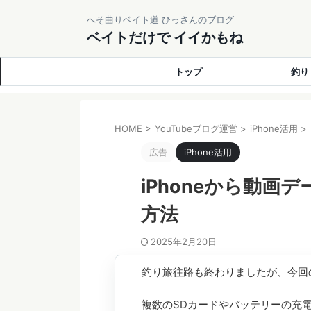
へそ曲りベイト道 ひっさんのブログ
ベイトだけで イイかもね
トップ
釣り
HOME
>
YouTubeブログ運営
>
iPhone活用
>
広告
iPhone活用
iPhoneから動画
方法
2025年2月20日
釣り旅往路も終わりましたが、今回の
複数のSDカードやバッテリーの充