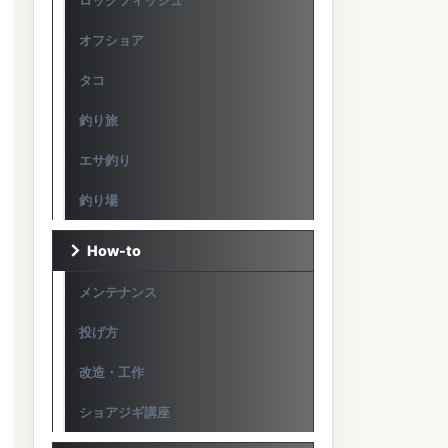
ロックフィッシュ
オフショア
タコ
釣り旅
エサ釣り
釣り場
How-to
メンテナンス
投げ方
改造・工作
ショアジギ講座