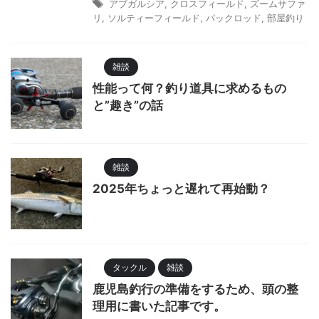
アブガルシア
,
クロスフィールド
,
ズームサファ
リ
,
ソルティーフィールド
,
パックロッド
,
部屋釣り
雑談
性能って何？釣り道具に求めるもの
と”趣き”の話
雑談
2025年ちょっと遅れて再始動？
タックル
雑談
鹿児島釣行の準備をするため、頭の整
理用に書いた記事です。