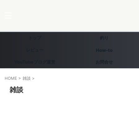
トップ
釣り
レビュー
How-to
YouTubeブログ運営
お問合せ
HOME
>
雑談
>
雑談