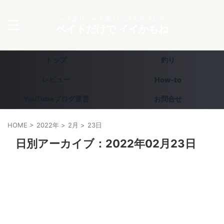
へそ曲りベイト道 ひっさんのブログ
ベイトだけで イイかもね
トップ
釣り
レビュー
How-to
YouTubeブログ運営
お問合せ
HOME
>
2022年
>
2月
>
23日
日別アーカイブ：2022年02月23日