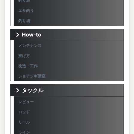
釣り旅
エサ釣り
釣り場
How-to
メンテナンス
投げ方
改造・工作
ショアジギ講座
タックル
レビュー
ロッド
リール
ライン