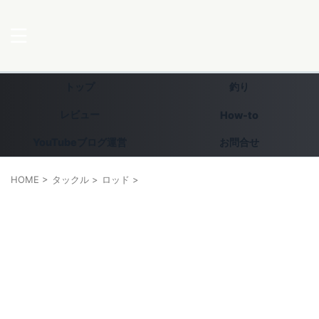
トップ
釣り
レビュー
How-to
YouTubeブログ運営
お問合せ
HOME
>
タックル
>
ロッド
>