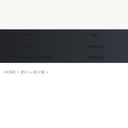
トップ
釣り
レビュー
How-to
YouTubeブログ運営
お問合せ
HOME
>
釣り
>
釣り旅
>