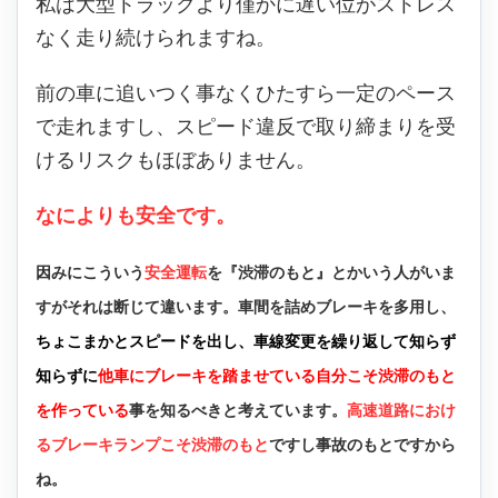
私は大型トラックより僅かに遅い位がストレス
なく走り続けられますね。
前の車に追いつく事なくひたすら一定のペース
で走れますし、スピード違反で取り締まりを受
けるリスクもほぼありません。
なによりも安全です。
因みにこういう
安全運転
を『渋滞のもと』とかいう人がいま
すがそれは断じて違います。車間を詰めブレーキを多用し、
ちょこまかとスピードを出し、車線変更を繰り返して知らず
知らずに
他車にブレーキを踏ませている自分こそ渋滞のもと
を作っている
事を知るべきと考えています。
高速道路におけ
るブレーキランプこそ渋滞のもと
ですし事故のもとですから
ね。