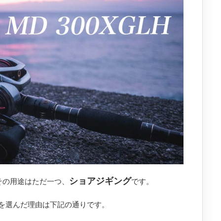
ショアジギング
その用途はただ一つ、
です。
を選んだ理由は下記の通りです。