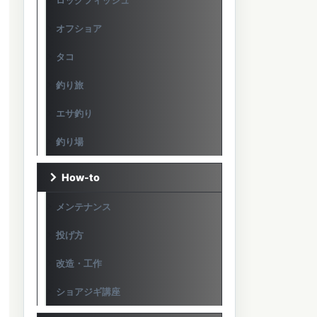
ロックフィッシュ
オフショア
タコ
釣り旅
エサ釣り
釣り場
How-to
メンテナンス
投げ方
改造・工作
ショアジギ講座