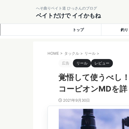
へそ曲りベイト道 ひっさんのブログ
ベイトだけで イイかもね
トップ
釣り
HOME
>
タックル
>
リール
>
広告
リール
レビュー
覚悟して使うべし
コーピオンMDを詳
2021年9月30日