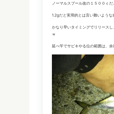
ノーマルスプール改の１５００ｃだと
1.2gだと実用的とは言い難いよう
かなり早いタイミングでリリースし
ｗ
延べ竿でサビキやる位の範囲は、余