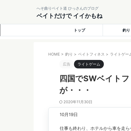
へそ曲りベイト道 ひっさんのブログ
ベイトだけで イイかもね
トップ
釣り
HOME
>
釣り
>
ベイトフィネス
>
ライトゲー
広告
ライトゲーム
四国でSWベイト
が・・・
2020年11月30日
10月19日
仕事も終わり、ホテルから車を走ら