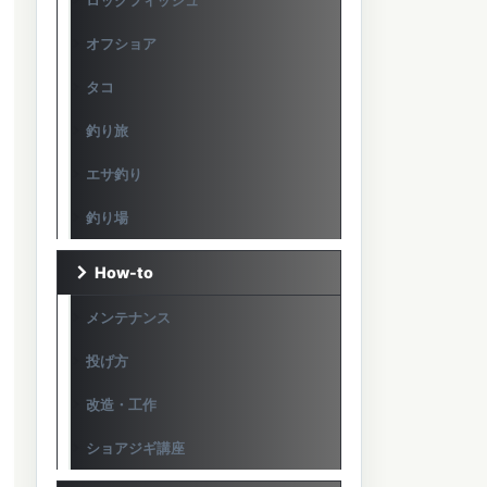
ロックフィッシュ
オフショア
タコ
釣り旅
エサ釣り
釣り場
How-to
メンテナンス
投げ方
改造・工作
ショアジギ講座