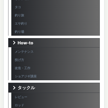
タコ
釣り旅
エサ釣り
釣り場
How-to
メンテナンス
投げ方
改造・工作
ショアジギ講座
タックル
レビュー
ロッド