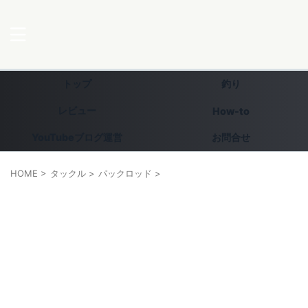
トップ
釣り
レビュー
How-to
YouTubeブログ運営
お問合せ
HOME
>
タックル
>
パックロッド
>