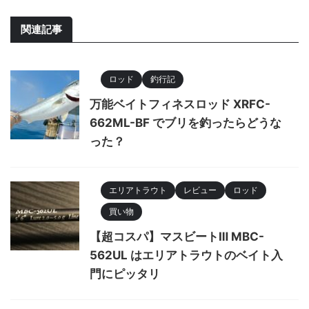
関連記事
ロッド
釣行記
万能ベイトフィネスロッド XRFC-
662ML-BF でブリを釣ったらどうな
った？
エリアトラウト
レビュー
ロッド
買い物
【超コスパ】マスビートⅢ MBC-
562UL はエリアトラウトのベイト入
門にピッタリ