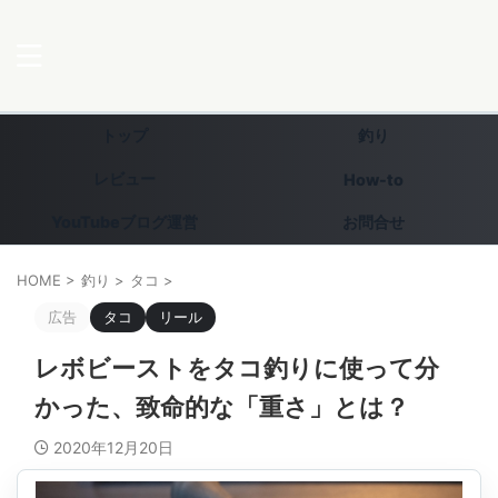
トップ
釣り
レビュー
How-to
YouTubeブログ運営
お問合せ
HOME
>
釣り
>
タコ
>
広告
タコ
リール
レボビーストをタコ釣りに使って分
かった、致命的な「重さ」とは？
2020年12月20日