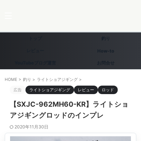
トップ
釣り
レビュー
How-to
YouTubeブログ運営
お問合せ
HOME
>
釣り
>
ライトショアジギング
>
広告
ライトショアジギング
レビュー
ロッド
【SXJC-962MH60-KR】ライトショ
アジギングロッドのインプレ
2020年11月30日