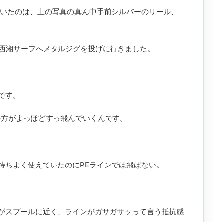
巻いたのは、上の写真の真ん中手前シルバーのリール、
いて、西湘サーフへメタルジグを投げに行きました。
です。
の方がよっぽどすっ飛んでいくんです。
持ちよく使えていたのにPEラインでは飛ばない。
がスプールに近く、ラインがガサガサッって言う抵抗感