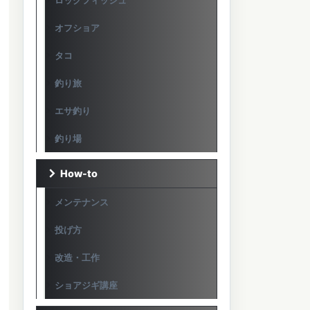
ロックフィッシュ
オフショア
タコ
釣り旅
エサ釣り
釣り場
How-to
メンテナンス
投げ方
改造・工作
ショアジギ講座