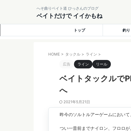
へそ曲りベイト道 ひっさんのブログ
ベイトだけで イイかもね
トップ
釣り
HOME
>
タックル
>
ライン
>
広告
ライン
リール
ベイトタックルでP
へ
2021年5月21日
昨今のソルトルアーゲームにおいて
つい一昔前までナイロン、フロロが