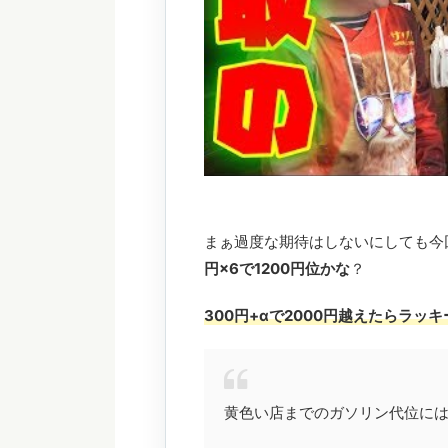
まぁ過度な期待はしないにしても今
円×6で1200円位かな
？
300円+αで2000円越えたらラ
黄色い店までのガソリン代位には