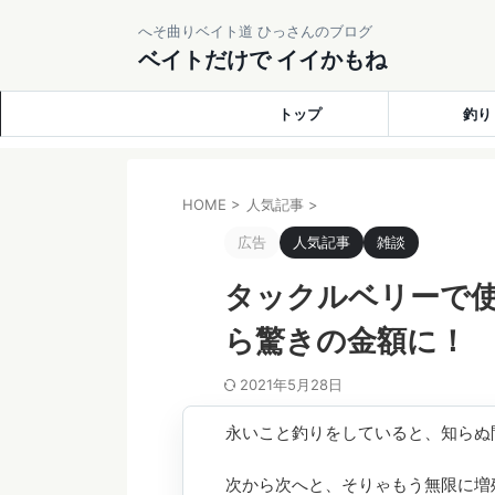
へそ曲りベイト道 ひっさんのブログ
ベイトだけで イイかもね
トップ
釣り
HOME
>
人気記事
>
広告
人気記事
雑談
タックルベリーで
ら驚きの金額に！
2021年5月28日
永いこと釣りをしていると、知らぬ
次から次へと、そりゃもう無限に増