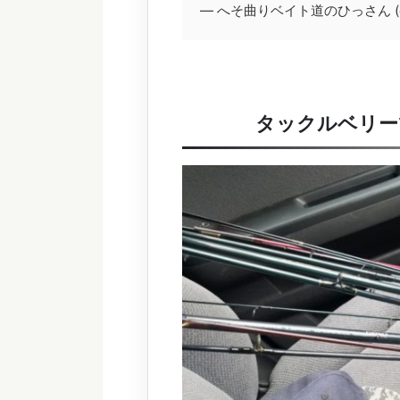
— へそ曲りベイト道のひっさん (@h
タックルベリー