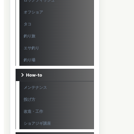
ロックフィッシュ
オフショア
タコ
釣り旅
エサ釣り
釣り場
How-to
メンテナンス
投げ方
改造・工作
ショアジギ講座