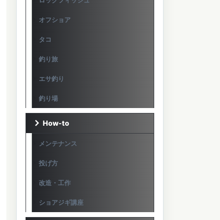
ロックフィッシュ
オフショア
タコ
釣り旅
エサ釣り
釣り場
How-to
メンテナンス
投げ方
改造・工作
ショアジギ講座