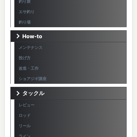
釣り旅
エサ釣り
釣り場
How-to
メンテナンス
投げ方
改造・工作
ショアジギ講座
タックル
レビュー
ロッド
リール
ライン