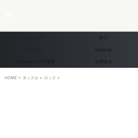
トップ
釣り
レビュー
How-to
YouTubeブログ運営
お問合せ
HOME
>
タックル
>
ロッド
>