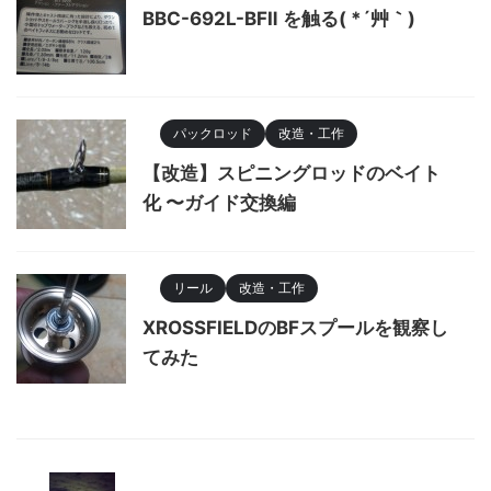
BBC-692L-BFⅡ を触る( *´艸｀)
パックロッド
改造・工作
【改造】スピニングロッドのベイト
化 〜ガイド交換編
リール
改造・工作
XROSSFIELDのBFスプールを観察し
てみた