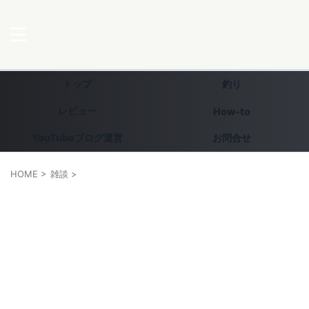
トップ
釣り
レビュー
How-to
YouTubeブログ運営
お問合せ
HOME
>
雑談
>