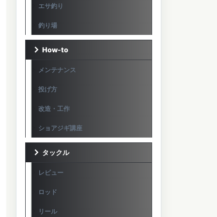
エサ釣り
釣り場
How-to
メンテナンス
投げ方
改造・工作
ショアジギ講座
タックル
レビュー
ロッド
リール