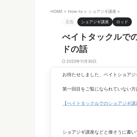
HOME
>
How-to
>
ショアジギ講座
>
広告
ショアジギ講座
ロッド
べイトタックルでの
ドの話
2020年11月30日
お待たせしました、ベイトショアジ
第一回目をご覧になられていない方
【べイトタックルでのショアジギ講
ショアジギ講座などと偉そうに書い