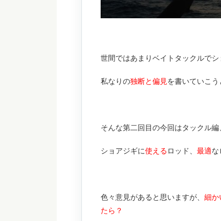
世間ではあまりベイトタックルでシ
私なりの
独断と偏見
を書いていこう
そんな第二回目の今回はタックル編
ショアジギに
使える
ロッド、
最適
な
色々意見があると思いますが、
細か
たら？