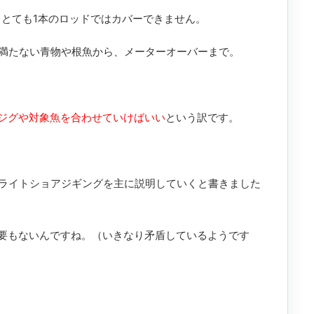
と、とても1本のロッドではカバーできません。
に満たない青物や根魚から、メーターオーバーまで。
ジグや対象魚を合わせていけばいい
という訳です。
使うライトショアジギングを主に説明していくと書きました
要もないんですね。（いきなり矛盾しているようです