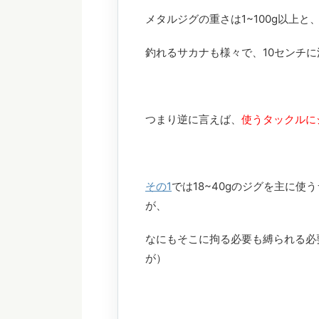
メタルジグの重さは1~100g以上
釣れるサカナも様々で、10センチ
つまり逆に言えば、
使うタックルに
その1
では18~40gのジグを主に
が、
なにもそこに拘る必要も縛られる必
が）