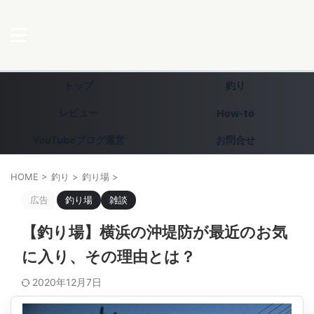
トップ
釣り
レビュー
How-to
YouTubeブログ運営
お問合せ
HOME
>
釣り
>
釣り場
>
広告
釣り場
雑談
【釣り場】横浜の沖堤防が最近のお気
に入り、その理由とは？
2020年12月7日