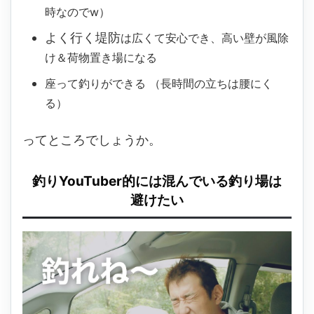
時なので
w
）
よく行く堤防
は広くて安心でき、
高い壁が風除
け＆荷物置き場になる
座って釣りができる
（
長時間の立ちは腰にく
る）
ってところでしょうか。
釣りYouTuber的には混んでいる釣り場は
避けたい