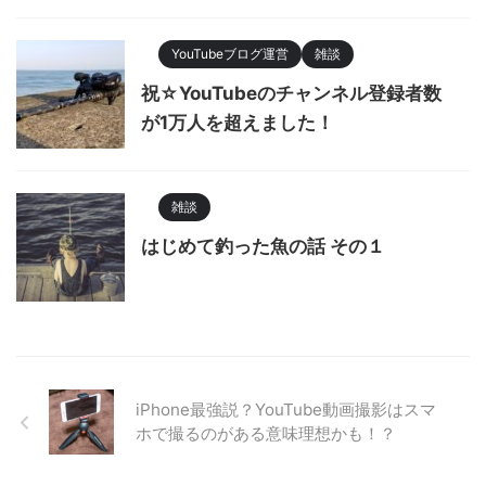
YouTubeブログ運営
雑談
祝☆YouTubeのチャンネル登録者数
が1万人を超えました！
雑談
はじめて釣った魚の話 その１
iPhone最強説？YouTube動画撮影はスマ
ホで撮るのがある意味理想かも！？