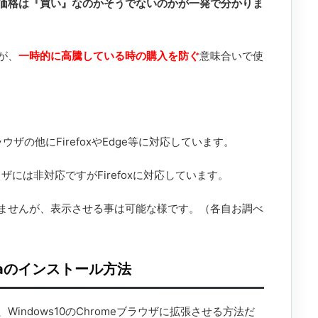
価格は『買い』なのかそうでないのかが一発で分かりま
が、
一時的に高騰している時の購入を防ぐ
意味合いで使
ブラウザの他にFirefoxやEdge等に対応しています。
ラウザには非対応ですがFirefoxに対応しています。
分かりませんが、表示させる事は可能な様です。（各自お調べ
paのインストール方法
indows10のChromeブラウザに拡張させる方法だ