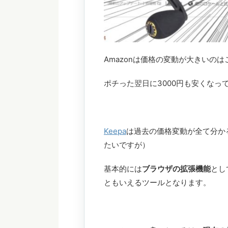
Amazonは価格の変動が大きいの
ポチった翌日に3000円も安くな
Keepa
は過去の価格変動が全て分か
たいですが）
基本的には
ブラウザの拡張機能
とし
ともいえるツールとなります。