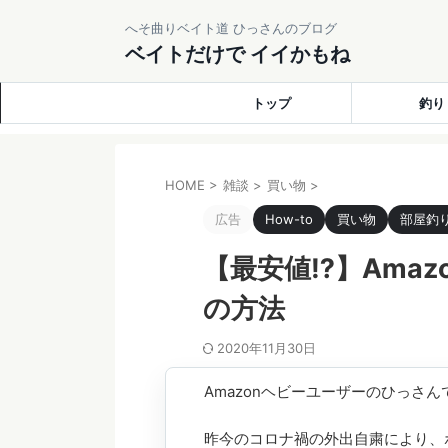
へそ曲りベイト道 ひっさんのブログ
ベイトだけで イイかもね
トップ
釣り
HOME
>
雑談
>
買い物
>
広告
How-to
買い物
部屋釣
【最安値⁉】Ama
の方法
2020年11月30日
Amazonヘビーユーザーのひっさ
昨今のコロナ禍の外出自粛により、