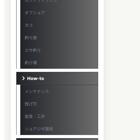
ロックフィッシュ
オフショア
タコ
釣り旅
エサ釣り
釣り場
How-to
メンテナンス
投げ方
改造・工作
ショアジギ講座