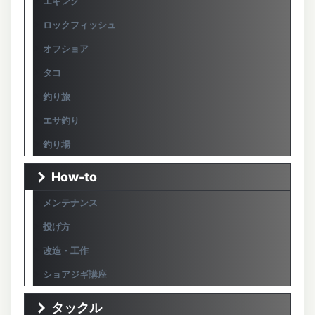
エギング
ロックフィッシュ
オフショア
タコ
釣り旅
エサ釣り
釣り場
How-to
メンテナンス
投げ方
改造・工作
ショアジギ講座
タックル