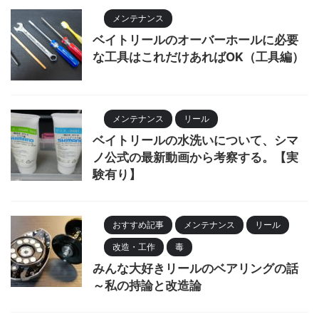
メンテナンス
ベイトリールのオーバーホールに必要
な工具はこれだけあればOK（工具編）
メンテナンス
リール
ベイトリールの水洗いについて、シマ
ノ公式の最新動画から考察する。【実
験有り】
おすすめ記事
メンテナンス
リール
改造・工作
毒
みんな大好きリールのベアリングの話
～私の持論と改造論