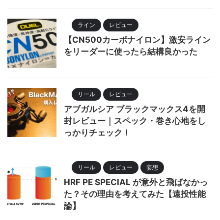
ライン
レビュー
【CN500カーボナイロン】激安ライン
をリーダーに使ったら結構良かった
リール
レビュー
アブガルシア ブラックマックス4を開
封レビュー｜スペック・巻き心地をし
っかりチェック！
リール
レビュー
妄想
HRF PE SPECIAL が意外と飛ばなかっ
た？その理由を考えてみた【遠投性能
論】