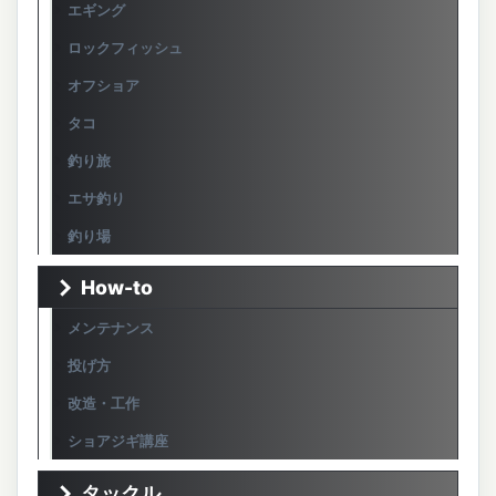
エギング
ロックフィッシュ
オフショア
タコ
釣り旅
エサ釣り
釣り場
How-to
メンテナンス
投げ方
改造・工作
ショアジギ講座
タックル