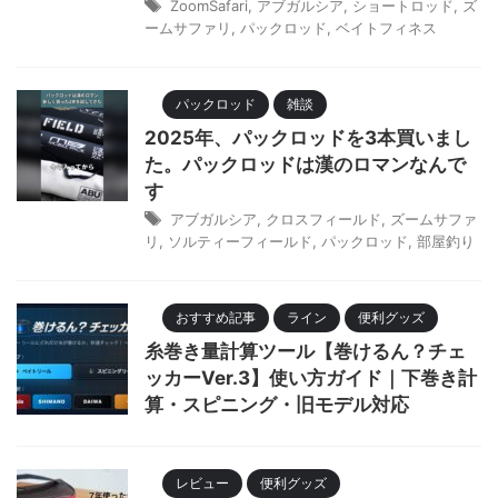
ZoomSafari
,
アブガルシア
,
ショートロッド
,
ズ
ームサファリ
,
パックロッド
,
ベイトフィネス
パックロッド
雑談
2025年、パックロッドを3本買いまし
た。パックロッドは漢のロマンなんで
す
アブガルシア
,
クロスフィールド
,
ズームサファ
リ
,
ソルティーフィールド
,
パックロッド
,
部屋釣り
おすすめ記事
ライン
便利グッズ
糸巻き量計算ツール【巻けるん？チェ
ッカーVer.3】使い方ガイド｜下巻き計
算・スピニング・旧モデル対応
レビュー
便利グッズ