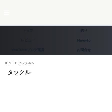
トップ
釣り
レビュー
How-to
YouTubeブログ運営
お問合せ
HOME
>
タックル
>
タックル