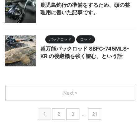
鹿児島釣行の準備をするため、頭の整
理用に書いた記事です。
パックロッド
ロッド
超万能パックロッド SBFC-745MLS-
KR の後継機を強く望む、という話
Next »
1
2
3
…
21