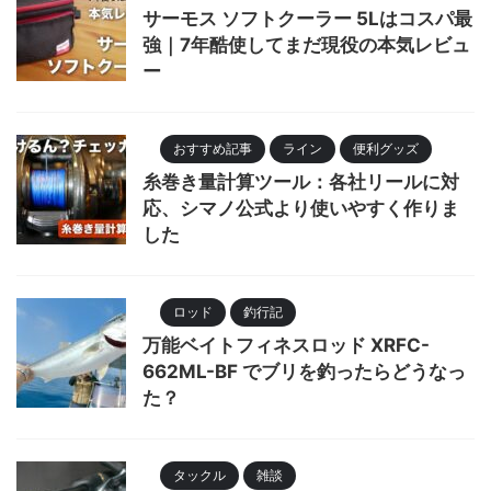
サーモス ソフトクーラー 5Lはコスパ最
強｜7年酷使してまだ現役の本気レビュ
ー
おすすめ記事
ライン
便利グッズ
糸巻き量計算ツール：各社リールに対
応、シマノ公式より使いやすく作りま
した
ロッド
釣行記
万能ベイトフィネスロッド XRFC-
662ML-BF でブリを釣ったらどうなっ
た？
タックル
雑談