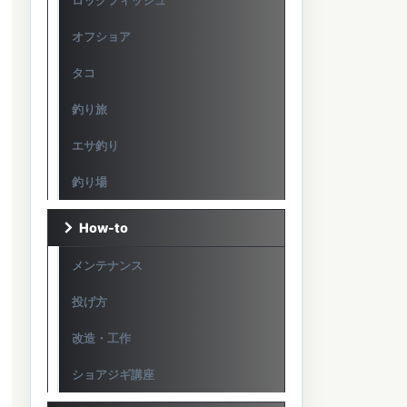
ロックフィッシュ
オフショア
タコ
釣り旅
エサ釣り
釣り場
How-to
メンテナンス
投げ方
改造・工作
ショアジギ講座