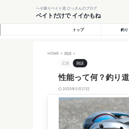
へそ曲りベイト道 ひっさんのブログ
ベイトだけで イイかもね
トップ
釣り
HOME
>
雑談
>
広告
雑談
性能って何？釣り道
2025年5月27日